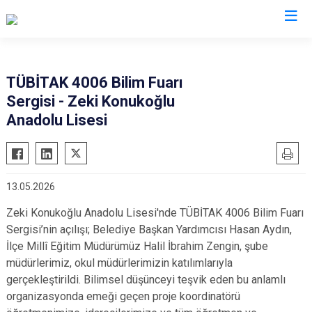
Bursa
TÜBİTAK 4006 Bilim Fuarı
Sergisi - Zeki Konukoğlu
Büyükorhan
Mustafakemalpaşa
Anadolu Lisesi
Gemlik
Mudanya
Gürsu
Nilüfer
Harmancık
Orhaneli
13.05.2026
İnegöl
Orhangazi
Zeki Konukoğlu Anadolu Lisesi'nde TÜBİTAK 4006 Bilim Fuarı
İznik
Osmangazi
Sergisi’nin açılışı; Belediye Başkan Yardımcısı Hasan Aydın,
Karacabey
Yenişehir
İlçe Millî Eğitim Müdürümüz Halil İbrahim Zengin, şube
Keles
Yıldırım
müdürlerimiz, okul müdürlerimizin katılımlarıyla
gerçekleştirildi. Bilimsel düşünceyi teşvik eden bu anlamlı
Kestel
organizasyonda emeği geçen proje koordinatörü