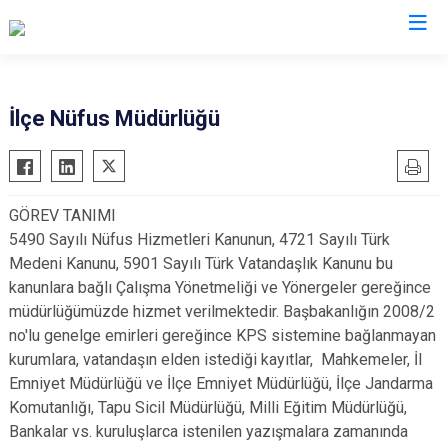
Bursa
İlçe Nüfus Müdürlüğü
Büyükorhan
Mustafakemalpaşa
Gemlik
Mudanya
GÖREV TANIMI
Gürsu
Nilüfer
5490 Sayılı Nüfus Hizmetleri Kanunun, 4721 Sayılı Türk
Harmancık
Orhaneli
Medeni Kanunu, 5901 Sayılı Türk Vatandaşlık Kanunu bu
İnegöl
Orhangazi
kanunlara bağlı Çalışma Yönetmeliği ve Yönergeler gereğince
müdürlüğümüzde hizmet verilmektedir. Başbakanlığın 2008/2
İznik
Osmangazi
no'lu genelge emirleri gereğince KPS sistemine bağlanmayan
Karacabey
Yenişehir
kurumlara, vatandaşın elden istediği kayıtlar, Mahkemeler, İl
Keles
Yıldırım
Emniyet Müdürlüğü ve İlçe Emniyet Müdürlüğü, İlçe Jandarma
Kestel
Komutanlığı, Tapu Sicil Müdürlüğü, Milli Eğitim Müdürlüğü,
Bankalar vs. kuruluşlarca istenilen yazışmalara zamanında