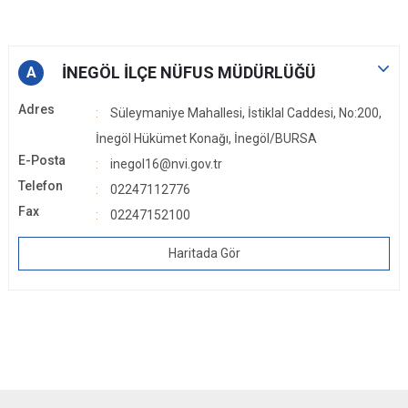
İNEGÖL İLÇE NÜFUS MÜDÜRLÜĞÜ
A
Adres
Süleymaniye Mahallesi, İstiklal Caddesi, No:200,
İnegöl Hükümet Konağı, İnegöl/BURSA
E-Posta
inegol16@nvi.gov.tr
Telefon
02247112776
Fax
02247152100
Haritada Gör