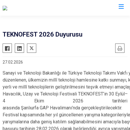
Bursa
TEKNOFEST 2026 Duyurusu
Büyükorhan
Mustafakemalpaşa
Gemlik
Mudanya
27.02.2026
Gürsu
Nilüfer
Harmancık
Orhaneli
Sanayi ve Teknoloji Bakanlığı ile Türkiye Teknoloji Takımı Vakfı
düzenlenen, ülkemizin millî teknoloji hamlesine katkı sunmayı, kr
İnegöl
Orhangazi
yerli ve millî teknolojilerin geliştirilmesini teşvik etmeyi amaç
İznik
Osmangazi
Havacılık, Uzay ve Teknoloji Festivali TEKNOFEST’in 30 Eylül–
Karacabey
Yenişehir
4 Ekim 2026 tarihleri
arasında Şanlıurfa GAP Havalimanı’nda gerçekleştirilecektir.
Keles
Yıldırım
Festival kapsamında her yıl güncellenen yarışma kategorileriyl
Kestel
yarışmalarına daha geniş katılım sağlanabilmesini amacıyla başv
başvuru tarihinin 28.02.2026 olarak belirlendiği; ayrıca yarışmala