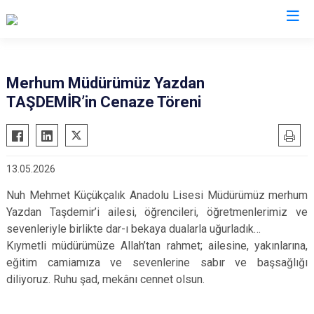
Bursa
Merhum Müdürümüz Yazdan
TAŞDEMİR’in Cenaze Töreni
Büyükorhan
Mustafakemalpaşa
Gemlik
Mudanya
Gürsu
Nilüfer
13.05.2026
Harmancık
Orhaneli
Nuh Mehmet Küçükçalık Anadolu Lisesi Müdürümüz merhum
İnegöl
Orhangazi
Yazdan Taşdemir’i ailesi, öğrencileri, öğretmenlerimiz ve
İznik
Osmangazi
sevenleriyle birlikte dar-ı bekaya dualarla uğurladık…
Karacabey
Yenişehir
Kıymetli müdürümüze Allah’tan rahmet; ailesine, yakınlarına,
Keles
eğitim camiamıza ve sevenlerine sabır ve başsağlığı
Yıldırım
diliyoruz. Ruhu şad, mekânı cennet olsun.
Kestel